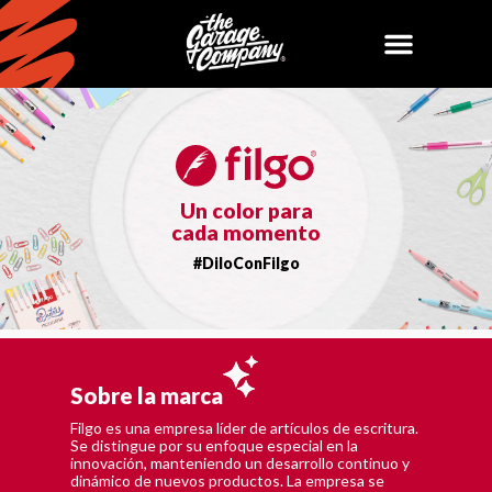
Un color para
cada momento
#DiloConFilgo
Sobre la marca
Filgo es una empresa líder de artículos de escritura.
Se distingue por su enfoque especial en la
innovación, manteniendo un desarrollo continuo y
dinámico de nuevos productos. La empresa se