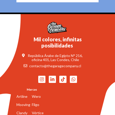
Mil colores, infinitas
posibilidades
República Árabe de Egipto N° 216,
oficina 401, Las Condes, Chile
contacto@thegaragecompany.cl
Marcas
Artline
Wero
Mooving
Filgo
Clandy
Vértice